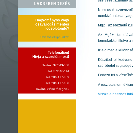
szervezet számára sz
Nem csak szervezetün
nemkívánatos anyagoka
Hagyományos vagy
csavarodás mentes
Mg2+ az érezhető kü
locsolótömlő?
Az Mg2+ formulával 
Olvassa el tippünket!
termékekkel illetve a
Ízleld meg a különbsé
Telefonáljon!
Hívja a szerelőt most!
Készíted el kedvenc
szűrőbetét segítségév
Tel/fax: 37/343-388
Tel: 37/540-114
Fedezd fel a vízszűré
Tel: 20/9417-689
Tel: 20/9417-688
A részletes termékism
További elérhetőségeink
Vissza a hasznos inf