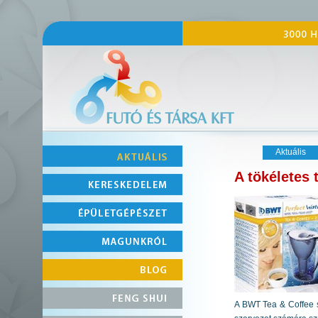
Aktuális
A tökéletes 
A BWT Tea & Coffee s