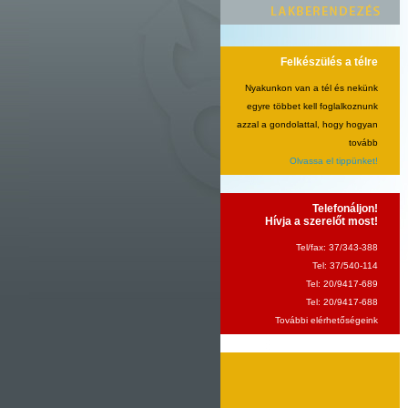
Felkészülés a télre
Nyakunkon van a tél és nekünk
egyre többet kell foglalkoznunk
azzal a gondolattal, hogy hogyan
tovább
Olvassa el tippünket!
Telefonáljon!
Hívja a szerelőt most!
Tel/fax: 37/343-388
Tel: 37/540-114
Tel: 20/9417-689
Tel: 20/9417-688
További elérhetőségeink