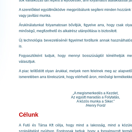
sok vállalkozás tart lépést a fejlődéssel, ami folyamatos átalakítással jár
A szerelőkkel együttműködve megpróbálunk segíteni minden hozzánk fo
vagy javítási munka.
Árukínálatunkat folyamatosan bővítjük, figyelve arra, hogy csak oly
minőségű, megfizethető és alkatrész utánpótlása is biztosított.
Új technológia bevezetésénél figyelmet fordítunk annak használhatós
is.
Fogyasztóként tudjuk, hogy mennyi bosszúságtól kímélhetjük 
választjuk.
A piac telítődött olyan árukkal, melyek nem felelnek meg az alapv
ismeretében arra törekszünk, hogy elérhető áron, minőségi termékekkel 
„A megismerkedés a Kezdet,
Az együtt maradás a Folytatás,
A közös munka a Siker.”
/Henry Ford/
Célunk
A Futó és Társa Kft célja, hogy mind a lakosság, mind a közül
szolgáltatást nyújtson. Fontosnak tartjuk, hogy a forgalmazott te