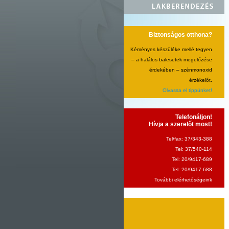
Biztonságos otthona?
Kéményes készüléke mellé tegyen
– a halálos balesetek megelőzése
érdekében – szénmonoxid
érzékelőt.
Olvassa el tippünket!
Telefonáljon!
Hívja a szerelőt most!
Tel/fax: 37/343-388
Tel: 37/540-114
Tel: 20/9417-689
Tel: 20/9417-688
További elérhetőségeink