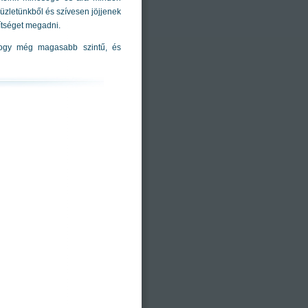
üzletünkből és szívesen jöjjenek
ítséget megadni.
hogy még magasabb szintű, és