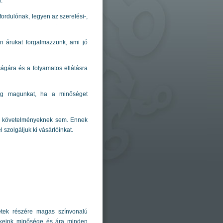
.
rdulónak, legyen az szerelési-,
an árukat forgalmazzunk, ami jó
ágára és a folyamatos ellátásra
meg magunkat, ha a minőséget
ető követelményeknek sem. Ennek
szolgáljuk ki vásárlóinkat.
etek részére magas színvonalú
rmékeink minősége és ára minden