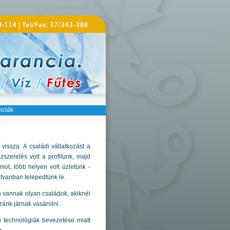
nciák
vissza. A családi vállalkozást a
zszerelés volt a profilunk, majd
mot, több helyen volt üzletünk -
tvanban telepedtünk le.
n vannak olyan családok, akiknél
ánk járnak vásárolni.
ű technológiák bevezetése miatt