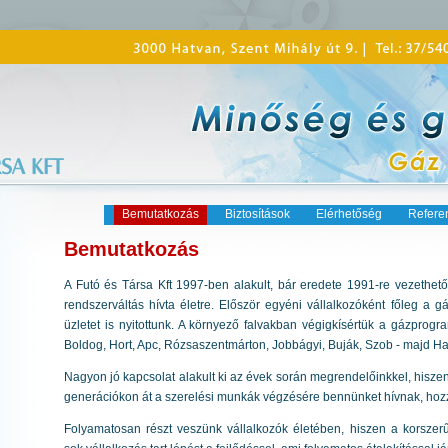
Bemutatkozás
Biztosítások
Elérhetőség
Refere
Bemutatkozás
A Futó és Társa Kft 1997-ben alakult, bár eredete 1991-re vezethető 
rendszerváltás hívta életre. Először egyéni vállalkozóként főleg a gá
üzletet is nyitottunk. A környező falvakban végigkísértük a gázprogra
Boldog, Hort, Apc, Rózsaszentmárton, Jobbágyi, Buják, Szob - majd Ha
Nagyon jó kapcsolat alakult ki az évek során megrendelőinkkel, hisze
generációkon át a szerelési munkák végzésére bennünket hívnak, hozz
Folyamatosan részt veszünk vállalkozók életében, hiszen a korszer