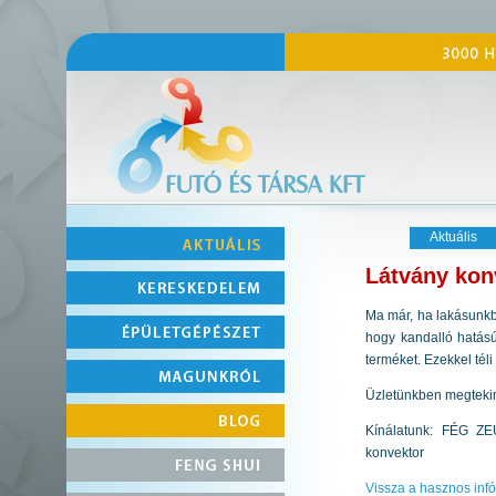
Aktuális
Látvány kon
Ma már, ha lakásunkb
hogy kandalló hatású
terméket. Ezekkel tél
Üzletünkben megtekint
Kínálatunk: FÉG Z
konvektor
Vissza a hasznos inf