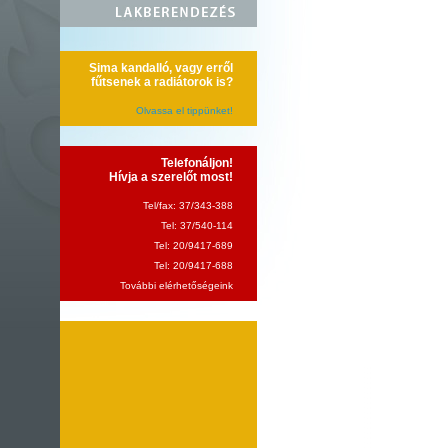
Sima kandalló, vagy erről
fűtsenek a radiátorok is?
Olvassa el tippünket!
Telefonáljon!
Hívja a szerelőt most!
Tel/fax: 37/343-388
Tel: 37/540-114
Tel: 20/9417-689
Tel: 20/9417-688
További elérhetőségeink