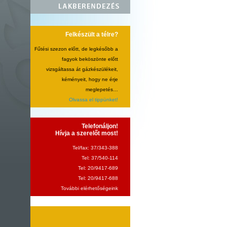
Felkészült a télre?
Fűtési szezon előtt, de legkésőbb a
fagyok beköszönte előtt
vizsgáltassa át gázkészülékeit,
kéményeit, hogy ne érje
meglepetés…
Olvassa el tippünket!
Telefonáljon!
Hívja a szerelőt most!
Tel/fax: 37/343-388
Tel: 37/540-114
Tel: 20/9417-689
Tel: 20/9417-688
További elérhetőségeink